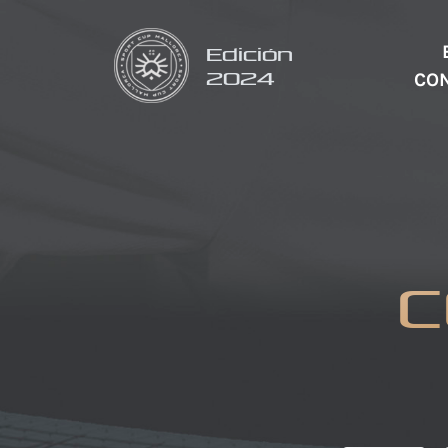
Edición
2024
CO
C