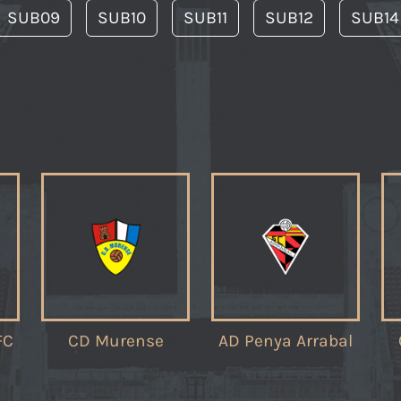
SUB09
SUB10
SUB11
SUB12
SUB14
FC
CD Murense
AD Penya Arrabal